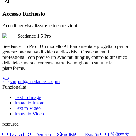
Accesso Richiesto
Accedi per visualizzare le tue creazioni
Seedance 1.5 Pro
Seedance 1.5 Pro - Un modello AI fondamentale progettato per la
generazione nativa di video audio-visivi. Crea contenuti
professionali con preciso lip-sync multilingue, controllo dinamico
della telecamera e coerenza narrativa migliorata su tutte le
piattaforme.
support@seedance1-5.pro
Funzionalità
Text to Image
Image to Image
Text to Video
Image to Video
resource
🇪🇬
العربية
🇩🇪
Deutsch
🇺🇸
English
🇪🇸
Español
🇨🇳
简体中文