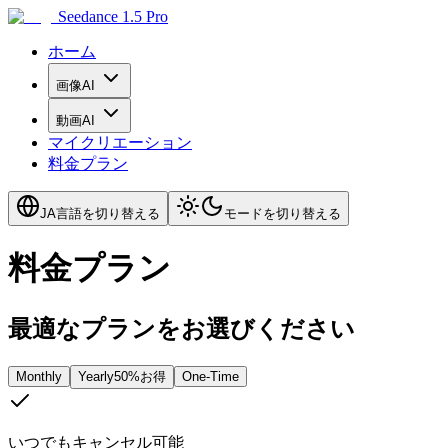
Seedance 1.5 Pro
ホーム
画像AI
動画AI
マイクリエーション
料金プラン
JA
言語を切り替える
モードを切り替える
料金プラン
最適なプランをお選びください
Monthly
Yearly
50%お得
One-Time
いつでもキャンセル可能