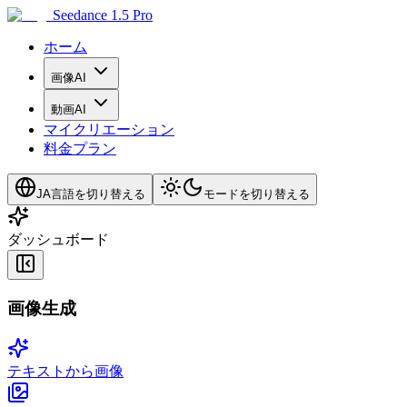
Seedance 1.5 Pro
ホーム
画像AI
動画AI
マイクリエーション
料金プラン
JA
言語を切り替える
モードを切り替える
ダッシュボード
画像生成
テキストから画像